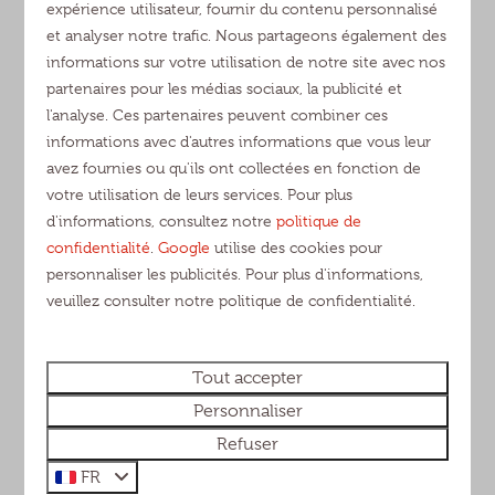
sanitaires modernes.
expérience utilisateur, fournir du contenu personnalisé
et analyser notre trafic. Nous partageons également des
Vous recherchez l'ambiance conviviale d'un camping,
informations sur votre utilisation de notre site avec nos
mais vous préférez un peu plus de confort ? Nous
partenaires pour les médias sociaux, la publicité et
proposons également plusieurs hébergements où
l'analyse. Ces partenaires peuvent combiner ces
votre compagnon à quatre pattes est le bienvenu !
informations avec d'autres informations que vous leur
avez fournies ou qu'ils ont collectées en fonction de
votre utilisation de leurs services. Pour plus
Trouvez votre séjour idéal avec votre chien⬇️
d'informations, consultez notre
politique de
confidentialité
.
Google
utilise des cookies pour
personnaliser les publicités. Pour plus d'informations,
veuillez consulter notre politique de confidentialité.
Rechercher
Modifier
Tous les types
Tout accepter
Sélectionner une période
Personnaliser
Refuser
Sélectionner un groupe de clients
FR