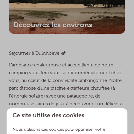
Découvrez les environs
Séjourner à Duinhoeve 🏕️
L'ambiance chaleureuse et accueillante de notre
camping vous fera vous sentir immédiatement chez
vous, au cœur de la convivialité brabançonne. Notre
parc dispose d'une piscine extérieure chauffée (à
l'énergie solaire) avec une pataugeoire, de
nombreuses aires de jeux à découvrir et un délicieux
restaurant où vos papilles seront comblées. Dans le
Ce site utilise des cookies
champ Mol, où se trouvent la plupart de nos
emplacements plus, vous trouverez deux blocs
Nous utilisons des cookies pour optimiser votre