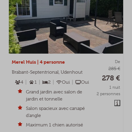
Merel Huis | 4 personne
De
285 €
Brabant-Septentrional, Udenhout
278 €
4
1
2
Oui
Oui
1 nuit
Grand jardin avec salon de
2 personnes
jardin et tonnelle
Salon spacieux avec canapé
d’angle
Maximum 1 chien autorisé