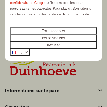
confidentialité
.
Google
utilise des cookies pour
+31 (0)13 5111363
personnaliser les publicités. Pour plus d'informations,
veuillez consulter notre politique de confidentialité.
info@duinhoeve.nl
Nous contacter via WhatsApp
Tout accepter
Personnaliser
Refuser
FR
Informations sur le parc