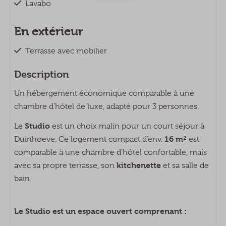
Lavabo
En extérieur
Terrasse avec mobilier
Parasol
Description
Coin salon
Un hébergement économique comparable à une
chambre d’hôtel de luxe, adapté pour 3 personnes.
Télévision
Coin repas
Studio
Le
est un choix malin pour un court séjour à
16 m²
Duinhoeve. Ce logement compact d’env.
est
Cuisine
comparable à une chambre d’hôtel confortable, mais
kitchenette
avec sa propre terrasse, son
et sa salle de
Kitchenette
bain.
Il n'y a PAS de cuisine disponible.
Inventaire de cuisine
Le Studio est un espace ouvert comprenant :
Réfrigérateur avec compartiment congélateur
Cafetière Senseo