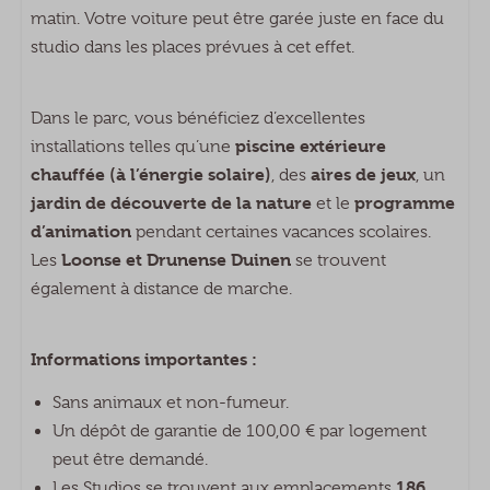
matin. Votre voiture peut être garée juste en face du
Laadpaal
studio dans les places prévues à cet effet.
Dans le parc, vous bénéficiez d’excellentes
piscine extérieure
installations telles qu’une
chauffée (à l’énergie solaire)
aires de jeux
, des
, un
jardin de découverte de la nature
programme
et le
d’animation
pendant certaines vacances scolaires.
Loonse et Drunense Duinen
Les
se trouvent
également à distance de marche.
Informations importantes :
Sans animaux et non-fumeur.
Un dépôt de garantie de 100,00 € par logement
peut être demandé.
186,
Les Studios se trouvent aux emplacements