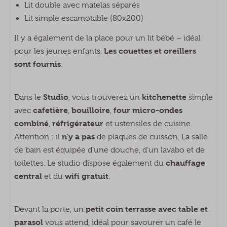
Lit double avec matelas séparés
Four à micro-ondes combiné
Lit simple escamotable (80x200)
Bouilloire électrique
Il y a également de la place pour un lit bébé – idéal
Chambre à coucher
Les couettes et oreillers
pour les jeunes enfants.
sont fournis
.
Lit simple: 1
Lit double: 1
Studio
kitchenette
Dans le
, vous trouverez un
simple
Oreillers et couettes fournis
cafetière
bouilloire
four micro-ondes
avec
,
,
combiné
réfrigérateur
,
et ustensiles de cuisine.
Faciliteiten op Recreatiepark
n’y a pas
Attention : il
de plaques de cuisson. La salle
Duinhoeve
de bain est équipée d’une douche, d’un lavabo et de
Fietsverhuur
chauffage
toilettes. Le studio dispose également du
Buitenspeeltuin
central
wifi gratuit
et du
.
Tafeltennis
Wasserette
petit coin terrasse avec table et
Devant la porte, un
Buitenzwembad
parasol
vous attend, idéal pour savourer un café le
Animatie