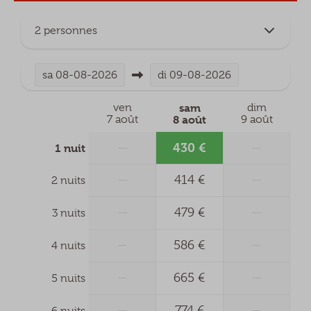
2 personnes
sa
08-08-2026
di
09-08-2026
ven
sam
dim
7 août
8 août
9 août
430 €
—
—
1 nuit
—
414 €
—
2 nuits
—
479 €
—
3 nuits
—
586 €
—
4 nuits
—
665 €
—
5 nuits
—
774 €
—